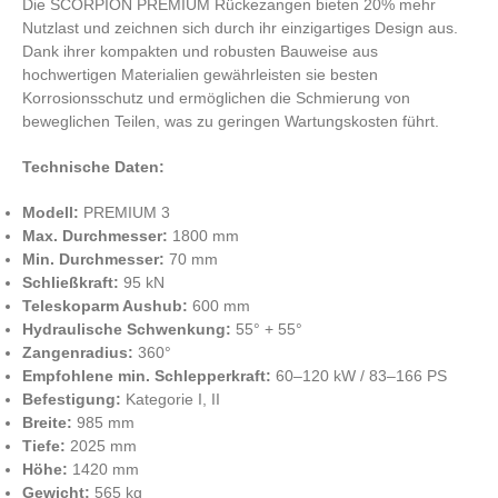
Die SCORPION PREMIUM Rückezangen bieten 20% mehr
Nutzlast und zeichnen sich durch ihr einzigartiges Design aus.
Dank ihrer kompakten und robusten Bauweise aus
hochwertigen Materialien gewährleisten sie besten
Korrosionsschutz und ermöglichen die Schmierung von
beweglichen Teilen, was zu geringen Wartungskosten führt.
Technische Daten:
Modell:
PREMIUM 3
Max. Durchmesser:
1800 mm
Min. Durchmesser:
70 mm
Schließkraft:
95 kN
Teleskoparm Aushub:
600 mm
Hydraulische Schwenkung:
55° + 55°
Zangenradius:
360°
Empfohlene min. Schlepperkraft:
60–120 kW / 83–166 PS
Befestigung:
Kategorie I, II
Breite:
985 mm
Tiefe:
2025 mm
Höhe:
1420 mm
Gewicht:
565 kg