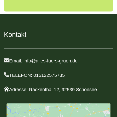
Haben Sie noch Fragen?
Wir sind für dich da und helfen dir gerne weiter!
Kontakt
Egal, ob du weitere Informationen zu unseren
Produkten benötigst, eine Beratung wünschst
oder einfach nur eine Frage hast – wir steht dir
mit Rat und Tat zur Seite.
Email: info@alles-fuers-gruen.de
TELEFON: 015122575735
Adresse: Rackenthal 12, 92539 Schönsee