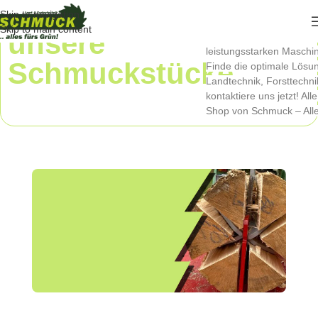
Skip to navigation
Skip to main content
unsere
Dein Wald braucht dich –
leistungsstarken Maschin
Schmuckstücke
Finde die optimale Lösun
Landtechnik, Forsttechn
kontaktiere uns jetzt! Al
Shop von Schmuck – Alle
entdecke unsere
e