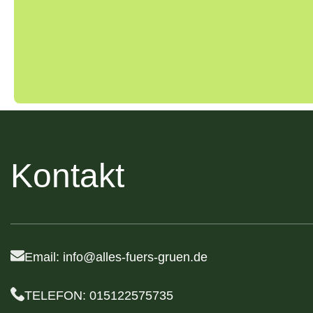
Kontakt
Haben Sie noch F
Wir sind für dich da und helfen dir gerne weite
Informationen zu unseren Produkten benötigst
oder einfach nur eine Frage hast – wir steht di
Email: info@alles-fuers-gruen.de
Kontaktieren Sie uns
TELEFON: 015122575735