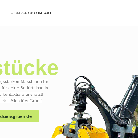
HOME
SHOP
KONTAKT
tücke
ungsstarken Maschinen für
 für deine Bedürfnisse in
kontaktiere uns jetzt!
ck – Alles fürs Grün!“
sfuersgruen.de