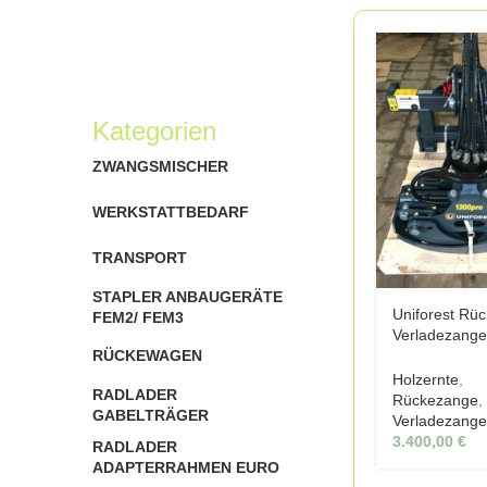
Kategorien
ZWANGSMISCHER
WERKSTATTBEDARF
TRANSPORT
STAPLER ANBAUGERÄTE
Uniforest Rüc
FEM2/ FEM3
Verladezang
RÜCKEWAGEN
Scorpion 130
Holzernte
,
RADLADER
Rückezange
,
GABELTRÄGER
Verladezang
3.400,00
€
RADLADER
ADAPTERRAHMEN EURO