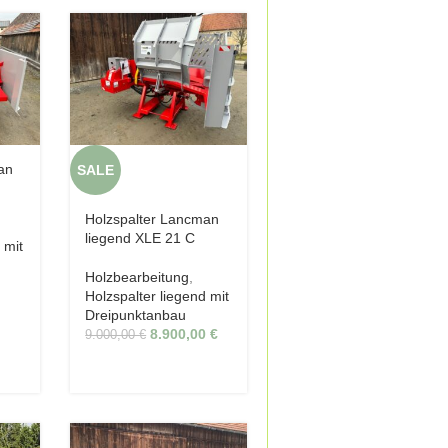
an
SALE
Holzspalter Lancman
liegend XLE 21 C
 mit
Holzbearbeitung
,
Holzspalter liegend mit
Dreipunktanbau
8.900,00
€
9.000,00
€