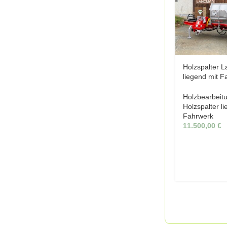
Holzspalter 
liegend mit F
XLA Xtrm 26 
Holzbearbeit
Holzspalter l
Fahrwerk
11.500,00
€