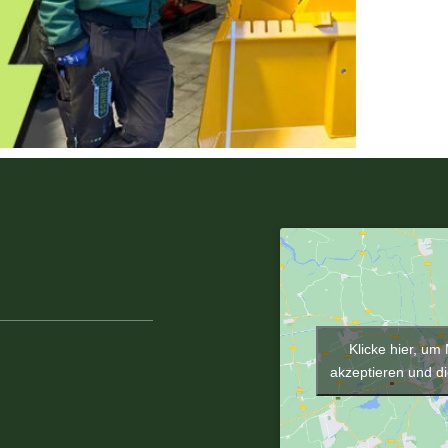
ragen?
r! Egal, ob du weitere
, eine Beratung wünschst
r mit Rat und Tat zur Seite.
Klicke hier, um
akzeptieren und di