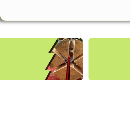
entdecke unsere
entdecke unsere
Transportlös
Holzbearbeitungsgeräte