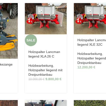
Holzspalter Lancm
SALE
liegend XLE 32C
Holzspalter Lancman
Holzbearbeitung
,
liegend XLA 26 C
Holzspalter liegend
Dreipunktanbau
ckezange
Holzbearbeitung
,
12.200,00
€
0
Holzspalter liegend mit
Dreipunktanbau
9.800,00
€
10.000,00
€