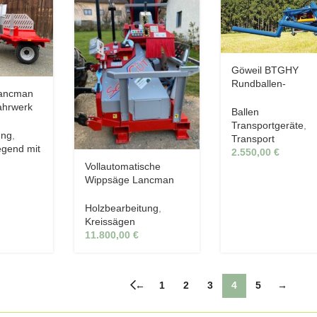
Göweil BTGHY
Rundballen-
Lancman
Transportgabel
ahrwerk
hydraulisch
Ballen
C
Transportgeräte
,
ung
,
Transport
iegend mit
2.550,00
€
Vollautomatische
Wippsäge Lancman
SAF X-Cut Automatic
Holzbearbeitung
,
Kreissägen
11.800,00
€
←
1
2
3
4
5
→