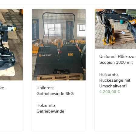
Uniforest Rückeza
Scopion 1800 mit
Umschaltventil
Holzernte
,
Rückezange mit
Umschaltventil
ke-
Uniforest
4.200,00
€
e
Getriebewinde 65G
0F
Holzernte
,
Getriebewinde
e